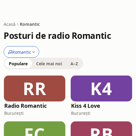
Acasă
Romantic
Posturi de radio Romantic
Romantic
Populare
Cele mai noi
A–Z
RR
K4
Radio Romantic
Kiss 4 Love
București
București
FC
RB