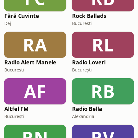
Fără Cuvinte
Rock Ballads
Dej
București
RA
RL
Radio Alert Manele
Radio Loveri
București
București
AF
RB
Altfel FM
Radio Bella
București
Alexandria
RN
RV