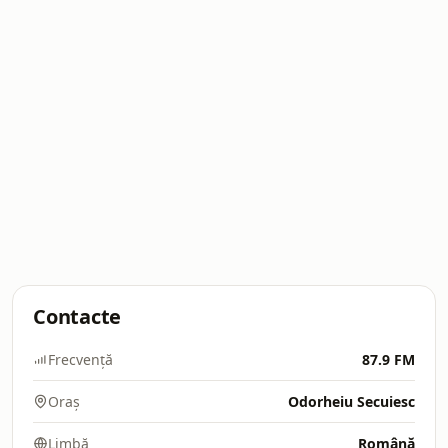
Contacte
Frecvență
87.9 FM
Oraș
Odorheiu Secuiesc
Limbă
Română