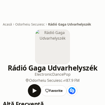
Acasă
Odorheiu Secuiesc
Rádió Gaga Udvarhelyszék
Rádió Gaga Udvarhelyszék
Electronic
Dance
Pop
Odorheiu Secuiesc
87.9 FM
Favorite
Altă Frecvență