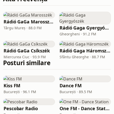
Rádió GaGa Marosszék
Rádió Gaga Gyergyószék
Târgu Mureș · 88.0 FM
Gheorgheni · 91.2 FM
Rádió GaGa Csíkszék
Rádió Gaga Háromszék
Miercurea Ciuc · 93.9 FM
Sfântu Gheorghe · 88.7 FM
Posturi similare
Kiss FM
Dance FM
București · 96.1 FM
București · 89.5 FM
Pescobar Radio
One FM - Dance Station