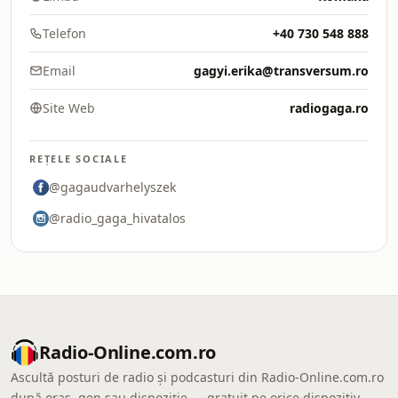
Telefon
+40 730 548 888
Email
gagyi.erika@transversum.ro
Site Web
radiogaga.ro
REȚELE SOCIALE
@gagaudvarhelyszek
@radio_gaga_hivatalos
Radio-Online.com.ro
Ascultă posturi de radio și podcasturi din Radio-Online.com.ro
după oraș, gen sau dispoziție — gratuit pe orice dispozitiv.