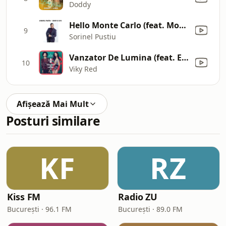
Doddy
Hello Monte Carlo (feat. Morgana & Susanu)
9
Sorinel Pustiu
Vanzator De Lumina (feat. Ellie White)
10
Viky Red
Afișează Mai Mult
Posturi similare
KF
RZ
Kiss FM
Radio ZU
București · 96.1 FM
București · 89.0 FM