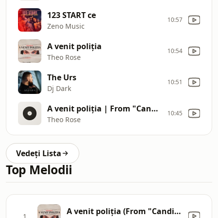
123 START ce
10:57
Zeno Music
A venit poliția
10:54
Theo Rose
The Urs
10:51
Dj Dark
A venit poliția | From "Candidatul Perfect" The Movie
10:45
Theo Rose
Vedeți Lista
Top Melodii
A venit poliția (From "Candidatul perfect" The Movie)
1