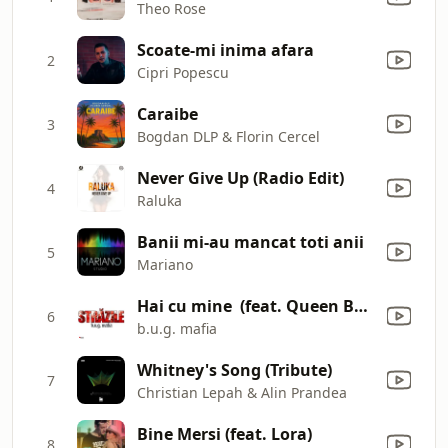
Theo Rose
Scoate-mi inima afara
2
Cipri Popescu
Caraibe
3
Bogdan DLP & Florin Cercel
Never Give Up (Radio Edit)
4
Raluka
Banii mi-au mancat toti anii
5
Mariano
Hai cu mine (feat. Queen Bee) [Instrumental]
6
b.u.g. mafia
Whitney's Song (Tribute)
7
Christian Lepah & Alin Prandea
Bine Mersi (feat. Lora)
8