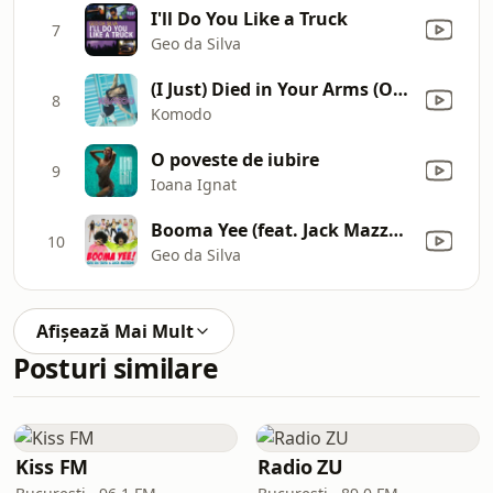
I'll Do You Like a Truck
7
Geo da Silva
(I Just) Died in Your Arms (Original Extended Mix)
8
Komodo
O poveste de iubire
9
Ioana Ignat
Booma Yee (feat. Jack Mazzoni) [Radio Edit]
10
Geo da Silva
Afișează Mai Mult
Posturi similare
Kiss FM
Radio ZU