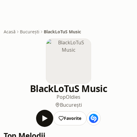
Acasă
București
BlackLoTuS Music
BlackLoTuS Music
Pop
Oldies
București
Favorite
Top Melodii