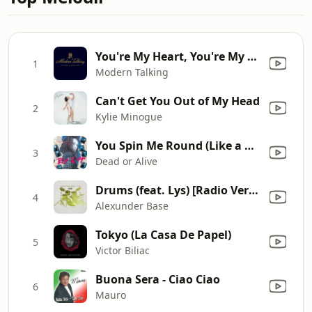
You're My Heart, You're My Soul
1
Modern Talking
Can't Get You Out of My Head
2
Kylie Minogue
You Spin Me Round (Like a Record)
3
Dead or Alive
Drums (feat. Lys) [Radio Version]
4
Alexunder Base
Tokyo (La Casa De Papel)
5
Victor Biliac
Buona Sera - Ciao Ciao
6
Mauro