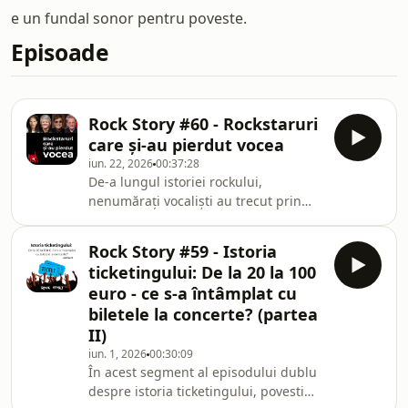
e un fundal sonor pentru poveste.
Episoade
Rock Story #60 - Rockstaruri
care și-au pierdut vocea
iun. 22, 2026
00:37:28
De-a lungul istoriei rockului,
nenumărați vocaliști au trecut prin
coșmarul de a rămâne fără voce. Unii
și-au pierdut-o cu câteva ore înainte
Rock Story #59 - Istoria
de concert. Alții, chiar în timpul
ticketingului: De la 20 la 100
spectacolului. Unii și-au revenit după
euro - ce s-a întâmplat cu
câteva zile de odihnă. Alții au avut
biletele la concerte? (partea
nevoie de luni de recuperare, iar
II)
câțiva nu și-au mai recăpătat
niciodată pe deplin vocea care i-a
iun. 1, 2026
00:30:09
În acest segment al episodului dublu
făcut celebri.Dar ce se întâmplă, de
despre istoria ticketingului, povestim
fapt, atunc