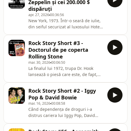
Zeppelin și cei 200.000 $
anii 60. Ca voce a trupei Jefferson
dispăruți
Airplane, Grace Slick a transformat
apr. 27, 2026
00:36:56
psihedelicul în artă și revolta în
New York, 1973. Într-o seară de iulie,
muzică nemuritoare. Avea o teorie
din seiful securizat al luxosului Hotel
cum că „Toți rockerii peste 50 de ani
Drake, dispar 200.000 de dolari cash
arată ridicol și ar trebui să se
— încasările din concerte ale celei
retragă.” Și
Rock Story Short #3 -
mai mari trupe de pe planetă la acel
Doctorul de pe coperta
moment: Led Zeppelin. Fără urme de
Rolling Stone
efracție, fără martori, fără explicații. A
mar. 30, 2026
00:06:50
fost o operațiune a mafiei, o trădare
La finalul lui 1972, trupa Dr. Hook
din interior sau cea mai ingenioasă
lansează o piesă care este, de fapt,
manevră de a fenta fiscul, orchestrată
una dintre cele mai amuzante satire
chiar de temutul lor
despre showbiz: The Cover of the
Rock Story Short #2 - Iggy
Rolling Stone. Ideea cântecului e
Pop & David Bowie
simplă și foarte autoironică: trupa
mar. 16, 2026
00:08:58
spune că are absolut toate
Când dependența de droguri i-a
ingredientele clasice pentru succesul
distrus cariera lui Iggy Pop, David
rock –droguri, groupies, atitudine
Bowie s-a mutat împreună cu el la
superficială și viață haotică – și cu
Berlin și i-a produs două albume care
toate astea nu reușește să ajungă pe