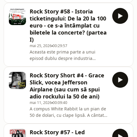
despre cele 9 motive care au dus la
creșterea dramatică a prețului
Rock Story #58 - Istoria
biletelor pe parcursul ultimilor 25 de
ticketingului: De la 20 la 100
ani. Explicăm cât câștigă statul român
euro - ce s-a întâmplat cu
din prețul fiecărui bilet de concert și
biletele la concerte? (partea
ce anume sunt holdurile, biletele
I)
puse deoparte (și pentru cine).
Discutăm despre dynamic pricing,
mai 25, 2026
00:29:57
Aceasta este prima parte a unui
despre cum e posibil să ai un sold-out
episod dublu despre industria
î
ticketingului. Ne remintim vremurile
în care pentru un bilet la concert, la
Rock Story Short #4 - Grace
teatru sau la cinema trebuia să stai la
Slick, vocea Jefferson
coadă la un ghișeu. Povestim despre
Airplane (sau cum să spui
speculanți și bilete false, despre
adio rockului la 50 de ani)
apariția sistemelor computerizate și
mai 11, 2026
00:09:40
despre cum a devenit Ticketmaster
A compus White Rabbit la un pian de
liderul global al vânzării de bilete la
50 de dolari, cu clape lipsă. A cântat
spectacole. Discutăm și despre cum a
la Woodstock pentru 500.000 de
înc
oameni. A fost una din cele mai
Rock Story #57 - Led
cunoscute voci ale contraculturii din