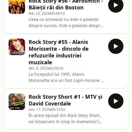
Rock Story #56 - Aerosmith -
l-au readus pe scena muzicală.Bowie
coperta revis
Băieții răi din Boston
a fost singurul prieten care l-a înțeles
feb. 23, 2026
00:48:53
cu adevărat — și prin ceea ce a făcut
Ceea ce urmează nu este o poveste
pentru Iggy, a salvat nu doar un
despre succes. Este o poveste despre
muzician, ci o viață.Rock Story Short
o trupă care a făcut din ”sex, drugs
sunt episoadele dintre episoade, cele
and rock’n’roll” un stil de viață. O
care te ajută să nu-ți pierzi răbdar
Rock Story #55 - Alanis
poveste despre cum poți ajunge în
Morissette - dincolo de
vârful lumii… și apoi să te prăbușești
refuzurile industriei
atât de jos, încât nimeni să nu mai
muzicale
parieze pe tine. Aceasta este povestea
dec. 8, 2025
00:38:20
Aerosmith - despre haos,
La începutul lui 1995, Alanis
supraviețuire și un rock’n’roll care
Morissette era un fost copil-minune al
refuză să moară.
popului canadian, care își dorea o
carieră într-un stil complet diferit,
Rock Story Short #1 - MTV și
liberă de constrângerile unei case de
David Coverdale
discuri.Scrisese piesele unui album în
nov. 17, 2025
00:12:02
care își pusese toate neliniștile și
În acest episod din Rock Story Short,
problemele, însă nicio casă de discuri
ne întoarcem în timp în momentul în
nu era interesată.Aceasta este
care postul TV a contribuit la
povestea unei artiste care a bătut la