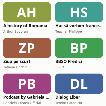
AH
HS
A history of Romania
Hai să vorbim franceză împreună (Parlons français ensemble)
Arthur Soporan
Teacher Philippe
ZP
BP
Ziua pe scurt
BBSO Predici
Tatiana Lipchin
BBSO
PB
DL
Podcast by Gabriela Cristea
Dialog Liber
Gabriela Cristea Official
Teodor Cătăniciu