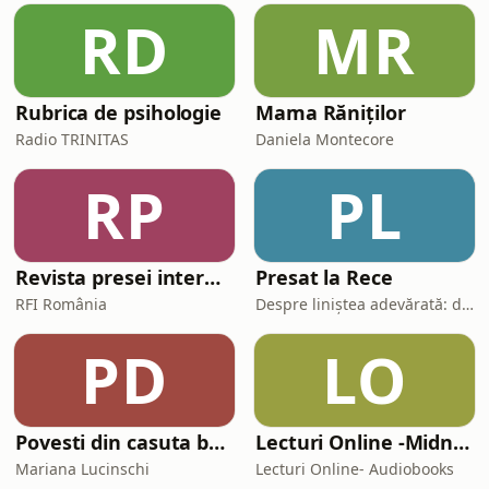
la limită. Iar uneori, asfaltul e mai
RD
MR
sincer decât orice oglindă.Aceasta e p
Rubrica de psihologie
Mama Răniților
Radio TRINITAS
Daniela Montecore
RP
PL
Revista presei internaționale
Presat la Rece
RFI România
Despre liniștea adevărată: de la stoici la Athos, de la corp la suflet.
PD
LO
Povesti din casuta bunicilor
Lecturi Online -Midnight Library- Audiobooks
Mariana Lucinschi
Lecturi Online- Audiobooks