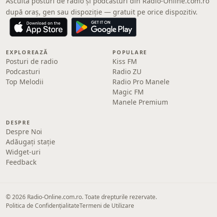
Ascultă posturi de radio și podcasturi din Radio-Online.com.ro
după oraș, gen sau dispoziție — gratuit pe orice dispozitiv.
EXPLOREAZĂ
POPULARE
Posturi de radio
Kiss FM
Podcasturi
Radio ZU
Top Melodii
Radio Pro Manele
Magic FM
Manele Premium
DESPRE
Despre Noi
Adăugați stație
Widget-uri
Feedback
© 2026 Radio-Online.com.ro. Toate drepturile rezervate.
Politica de Confidențialitate
Termeni de Utilizare