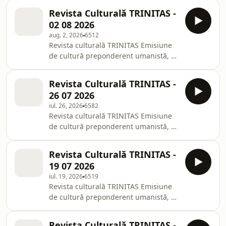
Revista Culturală TRINITAS -
02 08 2026
aug. 2, 2026
6512
Revista culturală TRINITAS Emisiune
de cultură preponderent umanistă, cu
densitate de conținut, reflectând
evenimente ale vieții culturale
Revista Culturală TRINITAS -
naționale și internaționale, sub zodia
26 07 2026
unificatoare a exigențelor etice și
iul. 26, 2026
6582
spirituale. Revista culturală TRINITAS
Revista culturală TRINITAS Emisiune
pune în relief valorile subiective ale
de cultură preponderent umanistă, cu
creației și, deopotrivă, slujește,
densitate de conținut, reflectând
proaspăt și eficient, modelele
evenimente ale vieții culturale
instituționale fără de care nu poate
Revista Culturală TRINITAS -
naționale și internaționale, sub zodia
dăinu
19 07 2026
unificatoare a exigențelor etice și
iul. 19, 2026
6519
spirituale. Revista culturală TRINITAS
Revista culturală TRINITAS Emisiune
pune în relief valorile subiective ale
de cultură preponderent umanistă, cu
creației și, deopotrivă, slujește,
densitate de conținut, reflectând
proaspăt și eficient, modelele
evenimente ale vieții culturale
instituționale fără de care nu poate
Revista Culturală TRINITAS -