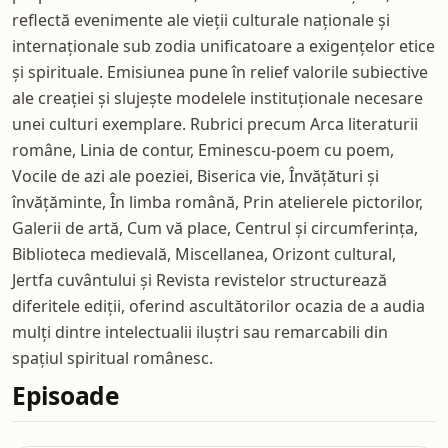
reflectă evenimente ale vieții culturale naționale și
internaționale sub zodia unificatoare a exigențelor etice
și spirituale. Emisiunea pune în relief valorile subiective
ale creației și slujește modelele instituționale necesare
unei culturi exemplare. Rubrici precum Arca literaturii
române, Linia de contur, Eminescu-poem cu poem,
Vocile de azi ale poeziei, Biserica vie, Învățături și
învățăminte, În limba română, Prin atelierele pictorilor,
Galerii de artă, Cum vă place, Centrul și circumferința,
Biblioteca medievală, Miscellanea, Orizont cultural,
Jertfa cuvântului și Revista revistelor structurează
diferitele ediții, oferind ascultătorilor ocazia de a audia
mulți dintre intelectualii iluștri sau remarcabili din
spațiul spiritual românesc.
Episoade