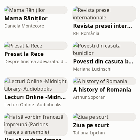
creației și, deopotrivă, slujește,
proaspăt și eficient, modelele
instituționale fără de care nu poate
Mama Răniților
dăinu
Revista presei internaționale
Daniela Montecore
RFI România
Presat la Rece
Povesti din casuta bunicilor
Despre liniștea adevărată: de la stoici la Athos, de la corp la suflet.
Mariana Lucinschi
A history of Romania
Lecturi Online -Midnight Library- Audiobooks
Arthur Soporan
Lecturi Online- Audiobooks
Ziua pe scurt
Tatiana Lipchin