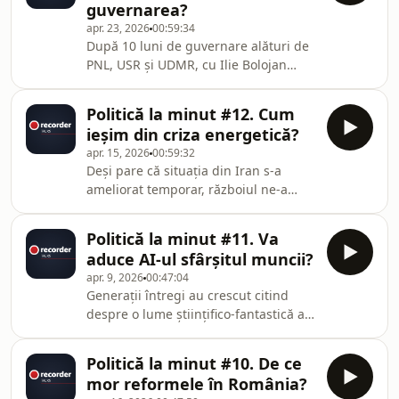
guvernarea?
putea fi fostul candidat la alegerile
apr. 23, 2026
00:59:34
prezidențiale Călin Georgescu. La
După 10 luni de guvernare alături de
rândul său, Georgescu vorbește
PNL, USR și UDMR, cu Ilie Bolojan
despre varianta unui guvern de
prim-ministru, PSD a spus, așa cum
uniune națională format din PNL, PSD
tot amenința de ceva timp: „Ajunge.
și AUR.În acest contex
Politică la minut #12. Cum
Până Aici&quot;.A urmat, la începutul
ieșim din criza energetică?
săptămânii, un referendum intern în
apr. 15, 2026
00:59:32
care 97,7% dintre delegații social-
Deși pare că situația din Iran s-a
democrați au votat pentru retragerea
ameliorat temporar, războiul ne-a
sprijinului politic pentru Ilie Bolojan.
arătat cât de dependente sunt, de
Totuși, încă nu este clar ce a
fapt, statele europene de petrolul și
declanșat, de fapt, ruptura.În acest
Politică la minut #11. Va
gazele din Asia de Vest. Totodată, au
epi
aduce AI-ul sfârșitul muncii?
fost reluate discuțiile despre
apr. 9, 2026
00:47:04
necesitatea tranziției energetice, de la
Generații întregi au crescut citind
combustibilii fosili și alte surse
despre o lume științifico-fantastică a
poluante, la surse regenerabile,
viitorului în care tehnologia va aduce
precum cele solare, eoliene sau
nu doar mașini zburătoare și călătorii
hidroelectrice.Nu și în România,
Politică la minut #10. De ce
în spațiu, ci și roboți care să lucreze
unde, de câțiva
mor reformele în România?
în locul nostru.În contextul dezvoltării