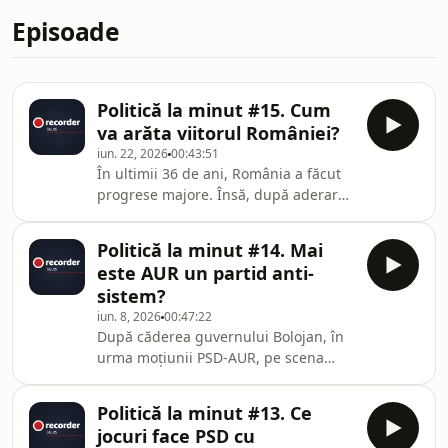
Episoade
Politică la minut #15. Cum
va arăta viitorul României?
iun. 22, 2026
00:43:51
În ultimii 36 de ani, România a făcut
progrese majore. Însă, după aderarea
la NATO și la Uniunea Europeană,
politicienii români nu au mai reușit să
Politică la minut #14. Mai
propună un nou proiect de țară
este AUR un partid anti-
concret. Deși vorbesc despre diferite
sistem?
obiective naționale, până acum nu au
iun. 8, 2026
00:47:22
reușit să contureze o direcție clară pe
După căderea guvernului Bolojan, în
care România să o urmeze în viitor.În
urma moțiunii PSD-AUR, pe scena
acest episod din „Politică la minut by
politică situația pare incertă.Liderul
Recorder”, Vlad și Răzvan ana
AUR, George Simion, nu exclude
Politică la minut #13. Ce
intrarea la guvernare și lasă de
jocuri face PSD cu
înțeles că propunerea de premier ar