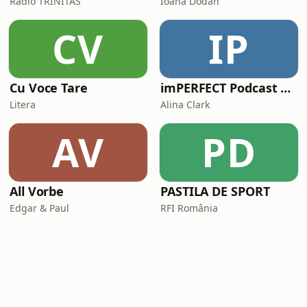
Radio TRINITAS
Ioana Dodan
CV
IP
Cu Voce Tare
imPERFECT Podcast Live
Litera
Alina Clark
AV
PD
All Vorbe
PASTILA DE SPORT
Edgar & Paul
RFI România