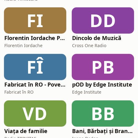
FI
DD
Florentin Iordache Podcast
Dincolo de Muzică
Florentin Iordache
Cross One Radio
FÎ
PB
Fabricat în RO - Poveștile antreprenorilor care creează România. Hai să le ascultăm
pOD by Edge Institute
Fabricat în RO
Edge Institute
VD
BB
Viața de familie
Bani, Bărbați și Branduri