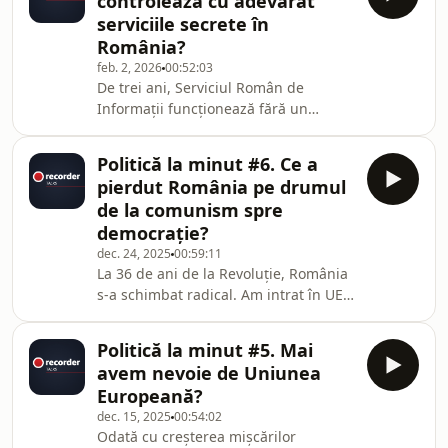
controlează cu adevărat
Groenlandei, arestarea președintelui
serviciile secrete în
Venezuelei și declarațiile acide ale
România?
liderului de la Washington, Donald
feb. 2, 2026
00:52:03
Trump, i-au determinat pe liderii
De trei ani, Serviciul Român de
europeni să caute soluții pentru
Informații funcționează fără un
consolidarea puterii și autonomiei
director permanent. Lucian Pahonțu
continentului.În aces
conduce Serviciul de Protecție și Pază
Politică la minut #6. Ce a
de 21 de ani. Gabriel Vlase a mers la
pierdut România pe drumul
Formula 1 „în interes de serviciu”, în
de la comunism spre
plină criză generată de interferențele
democrație?
rusești în alegerile prezidențiale din
dec. 24, 2025
00:59:11
România. Toate acestea se întâmplă în
La 36 de ani de la Revoluție, România
timp ce România alocă serviciilor
s-a schimbat radical. Am intrat în UE
secrete bugete uriașe, chiar și în
și NATO, economia a crescut, iar
instituțiile democrației s-au
Politică la minut #5. Mai
consolidat. În același timp, exodul
avem nevoie de Uniunea
masiv, regiunile subdezvoltate și
Europeană?
sărăcia rămân o realitate
dec. 15, 2025
00:54:02
îngrijorătoare pentru țara noastră.
Odată cu creșterea mișcărilor
Inegalitățile economice și