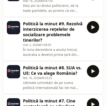
mar. 16, 2026
00:47:50
fulminante a inteligenței artificiale
Deși ani la rândul politicienii, de la
din prezent, dar și a declarațiilor
toate partidele, au promis că vor
liderilor politici care le cer cetățenilor
schimba radical organizarea și
să muncească mai mult și mai
funcționarea statului, de multe ori
productiv, Răzvan și
Politică la minut #9. Rezolvă
pare că România bate, de fapt, pasul
interzicerea rețelelor de
pe loc.Reformele, când se fac,
socializare problemele
reprezintă doar tăieri de fonduri și
tinerilor?
concedieri care, în loc să aducă
mar. 2, 2026
01:08:50
bunăstare populației, îi afectează
În luna decembrie a anului trecut,
tocmai pe cei mai vulnerabili cetățeni,
Australia a devenit prima țară din
în timp ce sintagme precum
lume care a restricționat posibilitatea
„digitalizarea admin
minorilor sub 16 ani de a avea conturi
Politică la minut #8. SUA vs.
pe rețelele de socializare. De atunci,
UE: Ce va alege România?
mai multe țări europene au întreprins
feb. 16, 2026
00:53:25
măsuri similare sau au pornit
Ultimele schimbări de pe scena
dezbateri în spațiul public despre
politică internațională fac tot mai
protejarea minorilor de pericolele
evidentă ruptura dintre Statele Unite
internetului. În paralel, decidenții
ale Americii și țările europene.
români discută și ei pe această temă,
Politică la minut #7. Cine
Amenințările privind anexarea