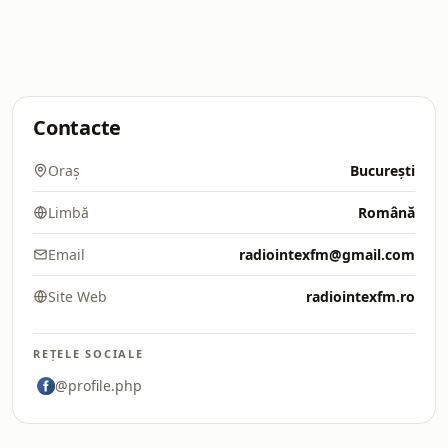
Contacte
Oraș
București
Limbă
Română
Email
radiointexfm@gmail.com
Site Web
radiointexfm.ro
REȚELE SOCIALE
@profile.php