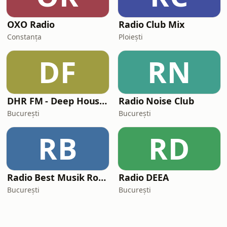
OXO Radio
Radio Club Mix
Constanța
Ploiești
DF
RN
DHR FM - Deep House Radio (www.dhr.fm)
Radio Noise Club
București
București
RB
RD
Radio Best Musik Romania
Radio DEEA
București
București