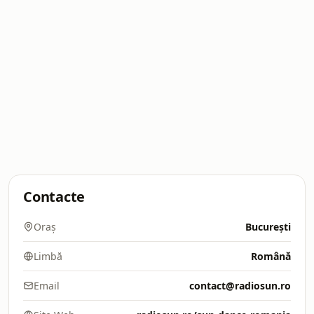
Contacte
Oraș
București
Limbă
Română
Email
contact@radiosun.ro