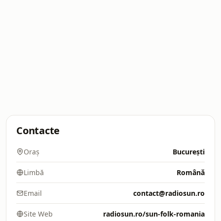
Contacte
Oraș
București
Limbă
Română
Email
contact@radiosun.ro
Site Web
radiosun.ro/sun-folk-romania