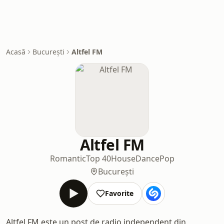
Acasă
București
Altfel FM
Altfel FM
Romantic
Top 40
House
Dance
Pop
București
Favorite
Altfel FM este un post de radio independent din