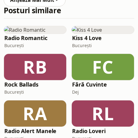
Afișează Mai Mult
Posturi similare
Radio Romantic
Kiss 4 Love
București
București
RB
FC
Rock Ballads
Fără Cuvinte
București
Dej
RA
RL
Radio Alert Manele
Radio Loveri