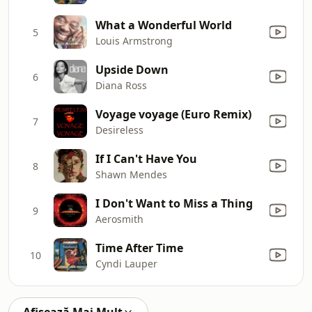
What a Wonderful World
5
Louis Armstrong
Upside Down
6
Diana Ross
Voyage voyage (Euro Remix)
7
Desireless
If I Can't Have You
8
Shawn Mendes
I Don't Want to Miss a Thing
9
Aerosmith
Time After Time
10
Cyndi Lauper