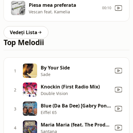
Piesa mea preferata
00:10
Vescan feat. Kamelia
Vedeți Lista
Top Melodii
By Your Side
1
Sade
Knockin (First Radio Mix)
2
Double Vision
Blue (Da Ba Dee) [Gabry Ponte Ice Pop Mix]
3
Eiffel 65
Maria Maria (feat. The Product G&B) [Radio Mix]
4
Santana