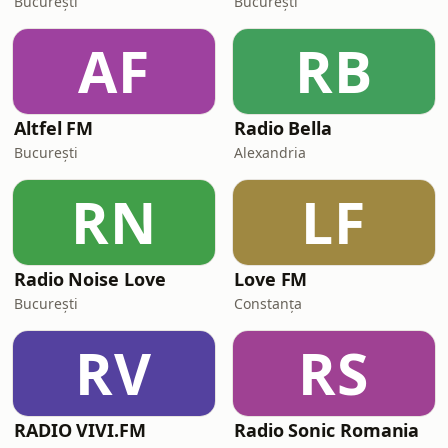
București
București
AF
RB
Altfel FM
Radio Bella
București
Alexandria
RN
LF
Radio Noise Love
Love FM
București
Constanța
RV
RS
RADIO VIVI.FM
Radio Sonic Romania