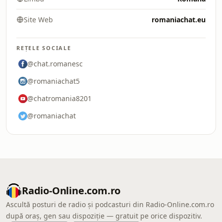
Site Web
romaniachat.eu
REȚELE SOCIALE
@chat.romanesc
@romaniachat5
@chatromania8201
@romaniachat
Radio-Online.com.ro
Ascultă posturi de radio și podcasturi din Radio-Online.com.ro
după oraș, gen sau dispoziție — gratuit pe orice dispozitiv.