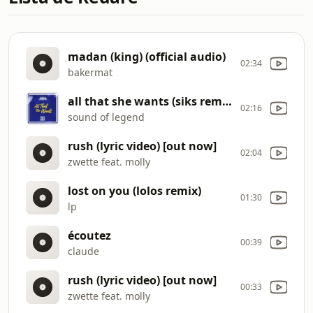
madan (king) (official audio)
02:34
bakermat
all that she wants (siks remix)
02:16
sound of legend
rush (lyric video) [out now]
02:04
zwette feat. molly
lost on you (lolos remix)
01:30
lp
écoutez
00:39
claude
rush (lyric video) [out now]
00:33
zwette feat. molly