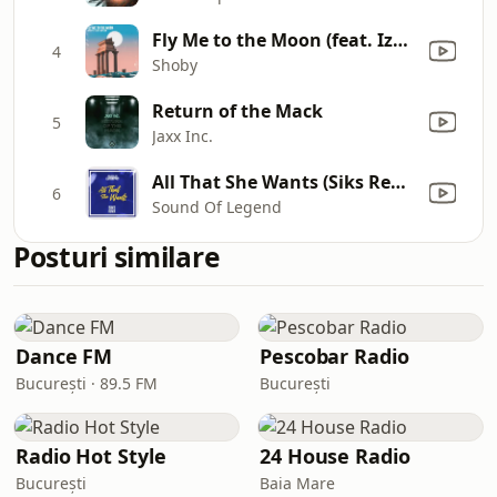
Fly Me to the Moon (feat. Izzie Naylor)
4
Shoby
Return of the Mack
5
Jaxx Inc.
All That She Wants (Siks Remix)
6
Sound Of Legend
Posturi similare
Dance FM
Pescobar Radio
București · 89.5 FM
București
Radio Hot Style
24 House Radio
București
Baia Mare