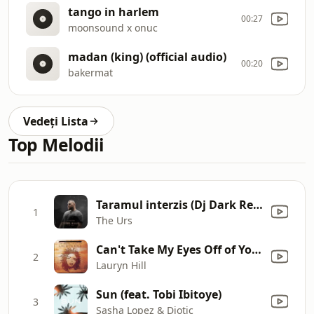
tango in harlem
00:27
moonsound x onuc
madan (king) (official audio)
00:20
bakermat
Vedeți Lista
Top Melodii
Taramul interzis (Dj Dark Remix)
1
The Urs
Can't Take My Eyes Off of You (I Love You Baby)
2
Lauryn Hill
Sun (feat. Tobi Ibitoye)
3
Sasha Lopez & Diotic