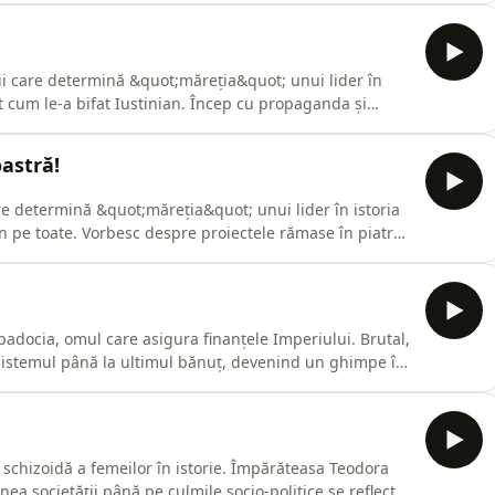
rălucită din bătălia de la Dara. Un masterclass de st
rii care determină &quot;măreția&quot; unui lider în
răt cum le-a bifat Iustinian. Încep cu propaganda și
ius din Cezareea ca &quot;trâmbiță&quot; cu secrete
ct al domniei lui Iustinian, un cod de legi compilat cu
oastră!
are determină &quot;măreția&quot; unui lider în istoria
ian pe toate. Vorbesc despre proiectele rămase în piatră
pre controlul său absolut asupra religiei și supușilor.
quot;]
adocia, omul care asigura finanțele Imperiului. Brutal,
 sistemul până la ultimul bănuț, devenind un ghimpe în
atului. Iar dincolo de bârfele răutăcioase despre acest
 ne uităm și la lucruri mai serioase: istoria fiscală a
 schizoidă a femeilor în istorie. Împărăteasa Teodora
nea societății până pe culmile socio-politice se reflectă