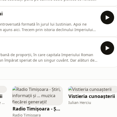
agerări. &quot;Istoria Secretă&quot; a lui Procopius o
mp ce Bisericile Ortodoxe o consideră sfântă. Noi căută
ui
ntroversată formată în jurul lui Iustinian. Apoi ne
ajuns aici. Trecem prin istoria declinului Imperiului
rbesc despre goți și huni, despre elenizarea Estului și
astasius (împăratul-funcționar) și Iustin (împăratul-
rbană de proporții, în care capitala Imperiului Roman
un împărat speriat de un singur cuvânt. Dar alături de
ivațional, un soldățel perfect, un barbar salariat și un
 sperietura trece.Tocmai acest asortiment de personaje gr
ii
Vistieria cunoașterii
CULMEA: Film și educație de mediu
Iulian Herciu
Radio Timișoara - Știri, informații și ... muzica fiecărei generații!
Radio Timisoara