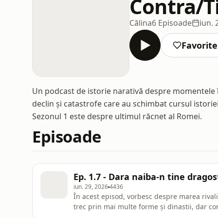
Contra/T
Călina
6 Episoade
iun. 
Favorite
Un podcast de istorie narativă despre momentele în
declin și catastrofe care au schimbat cursul istori
Sezonul 1 este despre ultimul răcnet al Romei.
Episoade
Ep. 1.7 - Dara naiba-n tine dragos
iun. 29, 2026
4436
În acest episod, vorbesc despre marea rival
trec prin mai multe forme și dinastii, dar co
sute de ani. Pe acest fundal are loc ascensiu