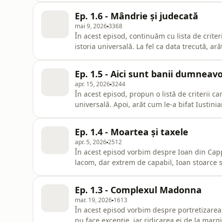
de comandă importante și până la victoria st
Ep. 1.6 - Mândrie și judecată
mai 9, 2026
3368
În acest episod, continuăm cu lista de crite
istoria universală. La fel ca data trecută, a
cultura, explicând și motivațiile lui Procop
întunecate. Apoi, trec la cel mai amplu proie
Ep. 1.5 - Aici sunt banii dumneav
ajutorul
apr. 15, 2026
3244
În acest episod, propun o listă de criterii c
universală. Apoi, arăt cum le-a bifat Iustin
(clădiri, infrastructură, biserici), dar și des
[Sezonul I - &quot;Ultimul răcnet al Romei&
Ep. 1.4 - Moartea și taxele
apr. 5, 2026
2512
În acest episod vorbim despre Ioan din Capp
lacom, dar extrem de capabil, Ioan stoarce
coasta contribuabililor, dar protejatul împăr
&quot;enforcer&quot; fiscal al lui Iustinian...
Ep. 1.3 - Complexul Madonna
mar. 19, 2026
1613
În acest episod vorbim despre portretizarea
nu face excepție, iar ridicarea ei de la margi