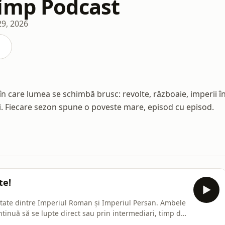
imp Podcast
29, 2026
 care lumea se schimbă brusc: revolte, războaie, imperii î
ei. Fiecare sezon spune o poveste mare, episod cu episod.
te!
itate dintre Imperiul Roman și Imperiul Persan. Ambele
ntinuă să se lupte direct sau prin intermediari, timp de
nea generalului Flavius Belisarius, de la primele funcții