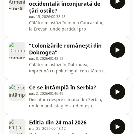
occidentală înconjurată de
țări ostile?
iun. 15, 2026
00:38:43
Călătorim astăzi în inima Caucazului,
la Erevan, unde partidul pro-
european al premierului Pashinian a
câștigat recent alegerile legislative.
”Colonizările românești din
Invitații emisiunii sunt general (r)
Dobrogea”
Virgil Bălăceanu, președinte de
iun. 8, 2026
00:42:12
onoare al Asociației Ofițerilor în
Călătorim astăzi în Dobrogea,
Rezervă din România, analist militar și
împreună cu politologul, cercetătorul
domnul Mihai Isac, analist politic de
și istoricul Enache Tușa, autorul
la Chișinău
volumului ”Colonizările românești din
Ce se întâmplă în Serbia?
Dobrogea”, publicat la Editura Eikon.
iun. 2, 2026
00:46:49
Discutăm despre situația din Serbia,
unde manifestațiile studențești
antiguvernamentale continuă de
aproape doi ani, cu doamna Miruna
Ediția din 24 mai 2026
Troncotă, cercetător, coordonatoare
mai 25, 2026
00:48:12
Centrul de Studii europene SNSPA și