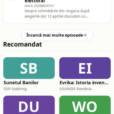
electoral
mai 4, 2026
00:37:51
Despre schimbările din Ungaria după
alegerile din 12 aprilie discutăm cu
domnul Ion M Ioniță, jurnalist și
analist politic.
Încarcă mai multe episoade
Recomandat
SB
EI
Sunetul Banilor
Evrika: Istoria invențiilor care ne-au schimbat viața
SSIF Goldring
SOUNDIS România
DU
WO