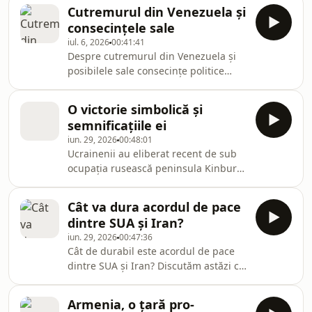
mii de militari fără a reuși să
Cutremurul din Venezuela și
înainteze semnificativ, în timp ce criza
consecințele sale
combustibililor mărește tensiunile
iul. 6, 2026
00:41:41
sociale din țară. Despre evoluțiile
Despre cutremurul din Venezuela și
recente ale războiului ruso-ucrainean
posibilele sale consecințe politice
și consecințele aferente discutăm
discutăm astăzi cu domnul Răzvan
astăzi cu domnul profesor Radu Carp,
Pantelimon, profesor și analist politic
istoric și politolog
O victorie simbolică și
semnificațiile ei
iun. 29, 2026
00:48:01
Ucrainenii au eliberat recent de sub
ocupația rusească peninsula Kinburn,
în apropiere de vărsarea Niprului în
Marea Neagră. Care este semnificația
Cât va dura acordul de pace
geopolitică a acestei victorii, încercăm
dintre SUA și Iran?
să aflăm din discuția cu
iun. 29, 2026
00:47:36
domnii Cătălin Avramescu, profesor,
Cât de durabil este acordul de pace
politolog, istoric și scriitor, Ion M
dintre SUA și Iran? Discutăm astăzi cu
Ioniță, jurnalist și analist politic
domnul Cristian Barna, profesor
și general (r) Dan Grecu, analist
universitar, expert în studii de
militar.
Armenia, o țară pro-
securitate.