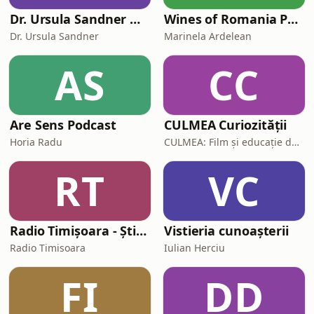
Dr. Ursula Sandner — Iubire, relații și viață — Psihologie
Wines of Romania Podcast
Dr. Ursula Sandner
Marinela Ardelean
AS
CC
Are Sens Podcast
CULMEA Curiozității
Horia Radu
CULMEA: Film și educație de mediu
RT
VC
Radio Timișoara - Știri, informații și ... muzica fiecărei generații!
Vistieria cunoașterii
Radio Timisoara
Iulian Herciu
FI
DD