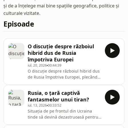
și de a înțelege mai bine spațiile geografice, politice și
culturale vizitate.
Episoade
O discuție despre războiul
hibrid dus de Rusia
împotriva Europei
iul. 20, 2026
00:44:39
O discuție despre războiul hibrid dus
de Rusia împotriva Europei, plecând
de la orientarea pro-rusă a noilor
guvernanți de la Sofia, în Bulgaria, cu
Rusia, o țară captivă
domnul Vlad Adamescu,
fantasmelor unui tiran?
politolog, cofondator al platformei
iul. 13, 2026
00:33:52
Politica la minut.
Situația de pe frontul din Ucraina
tinde să devină dezastruoasă pentru
armata rusă, care pierde zilnic mii și