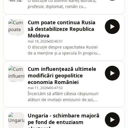
O discuție cu domnii Rareș Burlacu,
expert în studii de securitate.
profesor, diplomat, român cu
experiențe occidentale, canadiene,
americane și Cătălin Avramescu,
Cum poate continua Rusia
profesor, scriitor și analist politic.
să destabilizeze Republica
Moldova
mai 18, 2026
00:46:51
O discuție despre capacitatea Rusiei
de a menține și a specula în propriul
interes situația tensionată din
Transnistria și Găgăuzia, cu domnul
Cum influențează ultimele
Mihai Isac, jurnalist, expert în spațiul
modificări geopolitice
ex-sovietic.
economia României
mai 11, 2026
00:47:52
Încercăm să aflăm câteva răspunsuri
alături de invitații emisiunii de azi,
domnii Cristian Păun, profesor
universitar, analist economic și Cătălin
Ungaria - schimbare majoră
Dima, avocat și analist.
pe fond de entuziasm