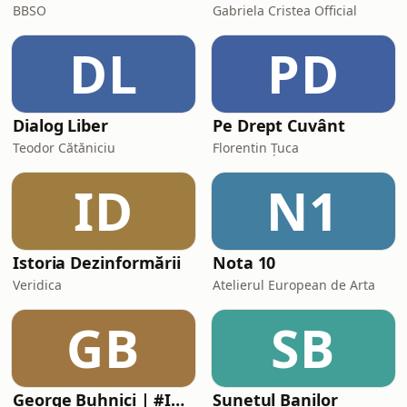
BBSO
Gabriela Cristea Official
DL
PD
Dialog Liber
Pe Drept Cuvânt
Teodor Cătăniciu
Florentin Țuca
ID
N1
Istoria Dezinformării
Nota 10
Veridica
Atelierul European de Arta
GB
SB
George Buhnici | #IGDLCC
Sunetul Banilor