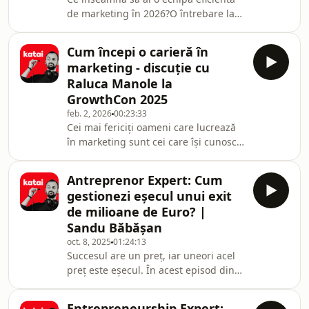
@growthconcluj 0:48 – Cum și-a
de marketing în 2026?O întrebare la
construit brandul personal: organic
care am răspuns cu vorbitorii
sau intenționat?3:08 – Branding în 30
conferinței GrowthCon 2025 - (cea mai
de secunde: expl
Cum începi o carieră în
mare conferință de growth-marketing
marketing - discuție cu
din Transilvania).Călin Biriș -
Raluca Manole la
antreprenor și marketerAndrada
GrowthCon 2025
Borda - Business Partner
feb. 2, 2026
00:23:33
BrandMindsCristian Ilișuan - director
Cei mai fericiți oameni care lucrează
și partener business Mircea
în marketing sunt cei care își cunosc
BravoCumpără bilete pentru
scopul. Din acest motiv am făcut un
GrowthCon 2026 -
interviu cu Raluca Manole (Co-
https://growthcon.roDacă
Antreprenor Expert: Cum
founder &amp; CMO at Spark
gestionezi eșecul unui exit
Generation) la GrowthCon (cea mai
de milioane de Euro? |
mare conferință de growth-marketing
Sandu Băbășan
din Transilvania) despre ce înseamnă
oct. 8, 2025
01:24:13
să-ți găsești scopul în cariera de
Succesul are un preț, iar uneori acel
marketing. Cumpără bilete pentru
preț este eșecul. În acest episod din
GrowthCon 2026 -
Antreprenor Expert, discutăm cu
https://growthcon.roDacă ești
‪@SanduBabasan‬ despre ce se
marketer,
Entrepreneurship Expert: