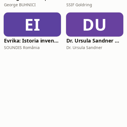
George BUHNICI
SSIF Goldring
EI
DU
Evrika: Istoria invențiilor care ne-au schimbat viața
Dr. Ursula Sandner — Iubire, relații și viață — Psihologie
SOUNDIS România
Dr. Ursula Sandner