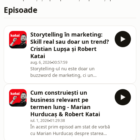
Episoade
Storytelling în marketing:
Skill real sau doar un trend?
Cristian Lupșa și Robert
Katai
aug. 6, 2026
00:57:59
Storytelling-ul nu este doar un
buzzword de marketing, ci un
mecanism genetic prin care
înțelegem lumea. În acest episod,
Cum construiești un
stau de vorbă cu Cristian Lupșa
business relevant pe
(fondator DoR și The Power of
termen lung - Marian
Storytelling) despre cum folosim (sau
Hurducaș & Robert Katai
manipulăm) poveștile în business,
iul. 1, 2026
01:29:38
jurnalism și viața personală.0:00-
În acest prim episod am stat de vorbă
Intro0:46- De ce toată viața lui se
cu Marian Hurducaș despre starea
învârte în jurul poveștilor?4:47- Când
actuală a industriei și de ce