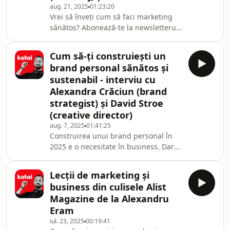
aug. 21, 2025
01:23:20
provocările și oportunitățile
Vrei să înveți cum să faci marketing
francizării, dar și despre succesul
sănătos? Abonează-te la newsletterul
unor branduri românești care au ales
săptămânal: https://katai.ro/Social
acest dru
media nu mai e ce a fost acum 3 ani.
Cum să-ți construiești un
Algoritmii, AI-ul și așteptările
brand personal sănătos și
publicului au schimbat complet
sustenabil - interviu cu
regulile jocului.În acest episod stăm
Alexandra Crăciun (brand
de vorbă cu Simona Oțel și Andy
strategist) și David Stroe
Vanca despre cum arată „the new
normal” în social media, ce greșeli fac
(creative director)
brandurile, cum găsești echilibrul
aug. 7, 2025
01:41:25
între trendu
Construirea unui brand personal în
2025 e o necesitate în business. Dar
majoritatea o fac greșit.În acest
episod, discut alături de Alexandra
Lecții de marketing și
Crăciun și David Stroe despre cum să
business din culisele Alist
construiești un brand personal
Magazine de la Alexandru
autentic, ce greșeli să eviți și cum să
Eram
transformi atenția în oportunități
iul. 23, 2025
00:19:41
reale. Am vorbit despre brand