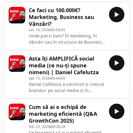
și-a dat seama că storytelling-ul
„mediocritatea a devenit noua
Ce faci cu 100.000€?
normalitate” în comunicare.Analizăm
Marketing, Business sau
de ce marketingul etic nu este doar o
Vânzări?
opțiune morală, ci o strategie de
iun. 10, 2026
00:59:43
business profitabilă, și cum poți face
Unde pierzi bani? În Marketing, în
diferența între un personal branding
Vânzări sau în structura de Business?
autentic și „hacks” de social media
Alături de Marian Hurducaș,
care nu construiesc nimic durabil.Ce
Ruxandra Marin și Sandu Băbășan,
vei învăța d
Asta îți AMPLIFICĂ social
demontăm mitul „marketingul e doar
media (ce nu-ți spune
un cost” și vedem unde trebuie să
nimeni) | Daniel Cafelutza
investești prioritar în 2026.În acest
apr. 15, 2026
00:44:04
video, „despicăm firul în patru” pe
​Daniel Cafelutza a construit și crescut
marginea uneia dintre cele mai mari
branduri pe social media și în
dileme din ecosistemul de business.
episodul de azi vorbim despre tot ce
Analizăm cum se întrepătrund aceste
contează cu adevărat când vrei să
trei discipline
Cum să ai o echipă de
crești un brand modern în
marketing eficientă (Q&A
2026.Podcastul a fost un podcast live
GrowthCon 2025)
în cadrul meetup-urilor locale pe care
feb. 25, 2026
00:26:28
le facem în cadrul conferinței
Ce înseamnă să ai o echipă eficientă