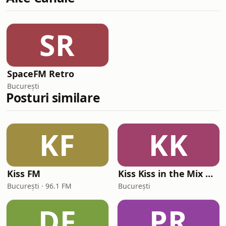
SR
SpaceFM Retro
București
Posturi similare
KF
KK
Kiss FM
Kiss Kiss in the Mix Radio
București · 96.1 FM
București
DF
PR