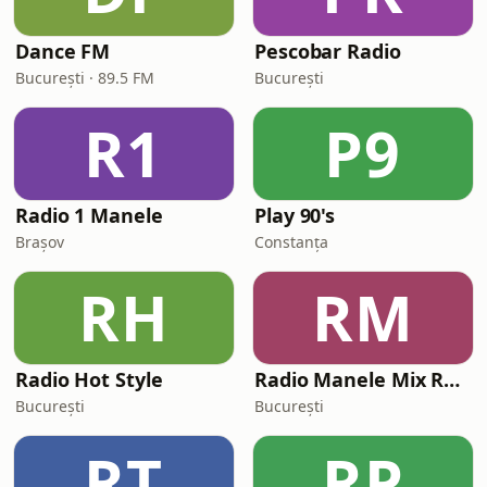
Dance FM
Pescobar Radio
București · 89.5 FM
București
R1
P9
Radio 1 Manele
Play 90's
Brașov
Constanța
RH
RM
Radio Hot Style
Radio Manele Mix Romania
București
București
RT
RP