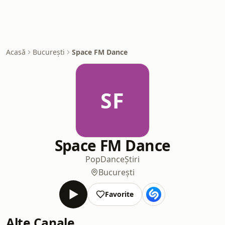
Acasă
București
Space FM Dance
SF
Space FM Dance
Pop
Dance
Știri
București
Favorite
Alte Canale