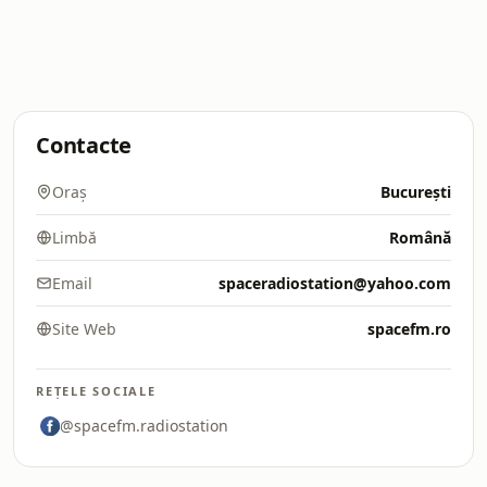
Contacte
Oraș
București
Limbă
Română
Email
spaceradiostation@yahoo.com
Site Web
spacefm.ro
REȚELE SOCIALE
@spacefm.radiostation