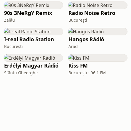
90s 3NeRgY Remix
Radio Noise Retro
Zalău
București
I-real Radio Station
Hangos Rádió
București
Arad
Erdélyi Magyar Rádió
Kiss FM
Sfântu Gheorghe
București · 96.1 FM