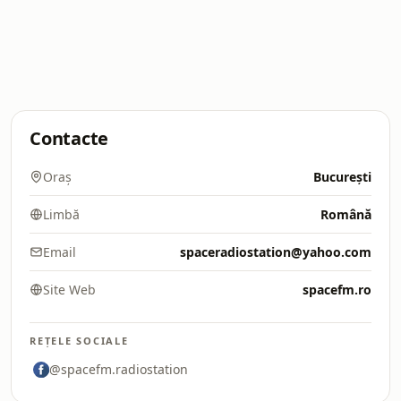
Contacte
Oraș
București
Limbă
Română
Email
spaceradiostation@yahoo.com
Site Web
spacefm.ro
REȚELE SOCIALE
@spacefm.radiostation