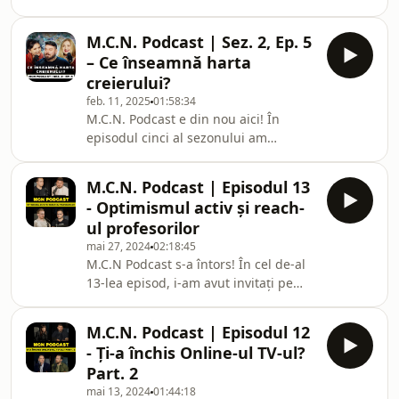
subiect care a stârnit multe
și cum ar putea fi ele rezolvate. Cât de
controverse în ultimul timp – piața
importantă este relați
M.C.N. Podcast | Sez. 2, Ep. 5
imobiliară din România. La masa
– Ce înseamnă harta
dezbaterii i-am avut invitați pe Șerban
creierului?
Trîmbițașu, Andrei Chirițoiu,
feb. 11, 2025
01:58:34
Anamaria Greu și Viorel Popa. Sunt
M.C.N. Podcast e din nou aici! În
prețurile apartamentelor din România
episodul cinci al sezonului am
mari? E mai bine să fii chiriaș sau
abordat un subiect care s-ar putea să-
proprietar? La ce trebuie să fii atent
ți rămână în minte multă vreme.
atunci c
M.C.N. Podcast | Episodul 13
Invitate au fost Alina Robu și Diana
- Optimismul activ și reach-
Nemeș, co-fondatoarele Institutului
ul profesorilor
BrainMap Neuroscience. Ambele au
mai 27, 2024
02:18:45
contribuit semnificativ la domeniul
M.C.N Podcast s-a întors! În cel de-al
sănătății mentale și neuroștiințelor în
13-lea episod, i-am avut invitați pe
România. În acest podcast am
Sebastian Severin (Proiect ROSPIN-
discutat despre modul în care îți poți
SAT-1), Vlǎduț Dinu (Proiect
înțelege și
M.C.N. Podcast | Episodul 12
SmetyTech) și Alexandru Hǎnțǎscu
- Ți-a închis Online-ul TV-ul?
(Proiect ECRIDA). Ei și proiectele lor au
Part. 2
fost aleși în urma a peste 100 de e-
mai 13, 2024
01:44:18
mailuri pe care le-am primit din