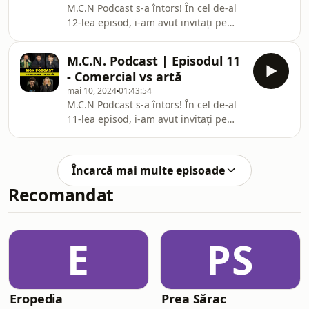
M.C.N Podcast s-a întors! În cel de-al
partea studenților. Ne-am bucurat să
12-lea episod, i-am avut invitați pe
vedem câte lucruri interesante în
Denise Rifai, Dani Oțil și Răzvan
domenii diferite au loc în același timp
Simion. Am continuat discuția
și
M.C.N. Podcast | Episodul 11
începută în episodul 7, despre rolul și
- Comercial vs artă
impactul televiziunii în viața
mai 10, 2024
01:43:54
oamenilor, despre influența online-
M.C.N Podcast s-a întors! În cel de-al
ului asupra meseriei de prezentator
11-lea episod, i-am avut invitați pe
TV și despre cum poți crea astăzi
Selly, Costi Max, Bogdan Drăcea și
conținut relevant indiferent de
Tania Popa. Am vorbit despre
canalul prin care ajunge la spectatori.
diferențele dintre filmul comercial și
Am vorbit
Încarcă mai multe episoade
cel de artă, despre așteptările
Recomandat
publicului în momentul în care vine în
cinema și despre cum îl convingi să
aleagă un film românesc vs un film
internațional. Cinema-ul nu trebuie
E
PS
lăsat să moară și nici producția
filmelor
Eropedia
Prea Sărac