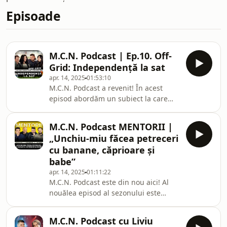
Episoade
M.C.N. Podcast | Ep.10. Off-
Grid: Independență la sat
apr. 14, 2025
01:53:10
M.C.N. Podcast a revenit! În acest
episod abordăm un subiect la care
sigur te-ai gândit măcar o dată dacă
stai la oraș: „Cum ar fi să mă mut la
M.C.N. Podcast MENTORII |
țară?”. În acest podcast vei afla totul
„Unchiu-miu făcea petreceri
despre independență, provocările
cu banane, căprioare și
renunțării la confortul contemporan și
babe”
regăsirea într-un stil de viață mai
apr. 14, 2025
01:11:22
simplu. Invitați au fost Alex Jurj, tânăr
M.C.N. Podcast este din nou aici! Al
fermier și promotor al unui stil de
nouălea episod al sezonului este
viață sustenabil, dedicat co
dedicat filmul momentului –
„MENTORII”. Invitați au fost Cătălin
M.C.N. Podcast cu Liviu
Bordea, Edy Chereji și Adrian Tapciuc.