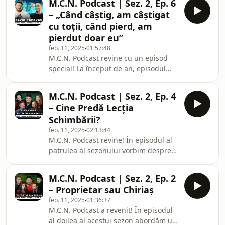
M.C.N. Podcast | Sez. 2, Ep. 6
Crăciun, Costin Giurgea, Dragoș Petcu
– „Când câștig, am câștigat
și Mihai Ceciu. Au povestit despre
cu toții, când pierd, am
ceasurile lor și de unde pasiunea
pierdut doar eu”
pentru orologerie. Ei au discutat atât
feb. 11, 2025
01:57:48
despre brandurile de lux și psihologia
M.C.N. Podcast revine cu un episod
din spatele achizițiilor costisitoare,
special! La început de an, episodul
dar și despre meșteș
șase îl aduce în fața voastră pe David
Popovici, tânărul fenomen al înotului
M.C.N. Podcast | Sez. 2, Ep. 4
românesc! Urmărește o discuție
– Cine Predă Lecția
sinceră și inspirațională, în care David
Schimbării?
povestește tot parcursul lui. De la
feb. 11, 2025
02:13:44
copilul plin de energie care înota
M.C.N. Podcast revine! În episodul al
„haotic”, la campionul mondial de
patrulea al sezonului vorbim despre
astăzi. Vezi cât de mult au contat
educație. Trăim vremuri în care, s-a
antrenorii și părinții lui, care e i
dovedit încă o dată, că doar ea ne mai
M.C.N. Podcast | Sez. 2, Ep. 2
poate salva. Invitați la masă i-am avut
– Proprietar sau Chiriaș
pe Monica Florea, Corina Popa, Virgil
feb. 11, 2025
01:36:37
Stănescu și Dan Prediger. Aflăm ce
M.C.N. Podcast a revenit! În episodul
merge bine și care sunt problemele
al doilea al acestui sezon abordăm un
sistemului educațional românesc, dar