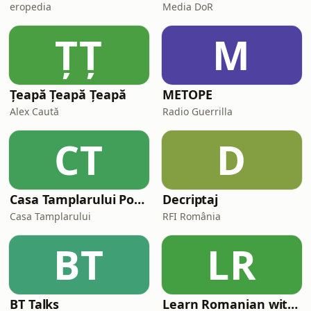
eropedia
Media DoR
ȚȚ
M
Țeapă Țeapă Țeapă
METOPE
Alex Caută
Radio Guerrilla
CT
D
Casa Tamplarului Podcast
Decriptaj
Casa Tamplarului
RFI România
BT
LR
BT Talks
Learn Romanian with Fexingo