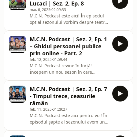
Lucaci | Sez. 2, Ep. 8
Află detalii despre distribuția filmului,
mar. 6, 2025
02:09:33
cum au arătat zilele pe platourile de
M.C.N. Podcast este aici! În episodul
filmare și care sunt așteptările
opt al sezonului vorbim despre teatru.
producătorilor în ceea ce privește
Invitat a fost rectorul UNATC, prof.
reacția publicului. Filmul „MENTORII”
univ. doctor Liviu Lucaci. La cinci ani
este încă disponibil în toate cine
M.C.N. Podcast | Sez. 2, Ep. 1
după ultima discuție avută tot aici, în
– Ghidul persoanei publice
aceeași formulă, vedem ce și dacă s-a
prin online - Part. 2
mai schimbat ceva în ceea ce privește
feb. 12, 2025
01:59:44
teatrul în România. Am avut în public
M.C.N. Podcast revine în forță!
studenți la actorie și oameni iubitori
Începem un nou sezon în care
de teatru. Le mulțumim celor de la
abordăm unele dintre cele mai
SOS Satele Cop
interesante subiecte care merită
M.C.N. Podcast | Sez. 2, Ep. 7
atenția ta. Astfel, ducem mai departe
- Timpul trece, ceasurile
manifesto-ul pentru dialoguri
rămân
autentice și perspective curajoase
feb. 11, 2025
01:29:27
asupra realității. În primul episod i-
M.C.N. Podcast este aici pentru voi! În
am avut alături la masa rotundă pe
episodul șapte al sezonului avem un
Theo Zeciu, Imogen, Monica Jitariuc și
subiect care pică la fix pentru iubitorii
Dragoș Stanca. Au vorbit fără filtre
de ceasuri. Invitați au fost Andrei
despre tot ce înseamnă