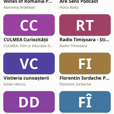
Wines of Romania Podcast
Are Sens Podcast
Marinela Ardelean
Horia Radu
CC
RT
CULMEA Curiozității
Radio Timișoara - Știri, informații și ... muzica fiecărei generații!
CULMEA: Film și educație de mediu
Radio Timisoara
VC
FI
Vistieria cunoașterii
Florentin Iordache Podcast
Iulian Herciu
Florentin Iordache
DD
FÎ