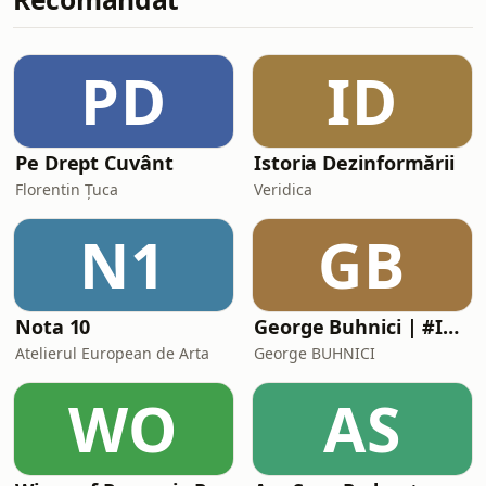
PD
ID
Pe Drept Cuvânt
Istoria Dezinformării
Florentin Țuca
Veridica
N1
GB
Nota 10
George Buhnici | #IGDLCC
Atelierul European de Arta
George BUHNICI
WO
AS