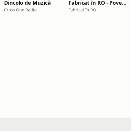
Dincolo de Muzică
Fabricat în RO - Poveștile antreprenorilor care creează România. Hai să le ascultăm
Cross One Radio
Fabricat în RO