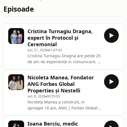
Episoade
Cristina Turnagiu Dragna,
expert în Protocol și
Ceremonial
iun. 21, 2026
01:07:43
Cristina Turnagiu Dragna are peste 25
de ani de experiență in comunicare. A
început ca jurnalist, a continuat ca PR
Manager și consultant în
Nicoleta Manea, Fondator
management de imagine, iar de 20 de
ANG Forbes Global
ani este antreprenor și
Properties și Nestelli
Communication Strategist în
iun. 8, 2026
00:55:03
industriile de lux (design, beauty,
Nicoleta Manea a construit, in
hospitality și travel). In ultimii 15 ani
aproape 16 ani, ANG | Forbes Global
s-a specializat in eticheta, protocol si
Properties Romania, afiliatul exclusiv
ceremonial, este Vicepresedinte al
in Romania al retelei internationale
Asociatiei Romane
Ioana Berciu, medic
Forbes Global Properties, si