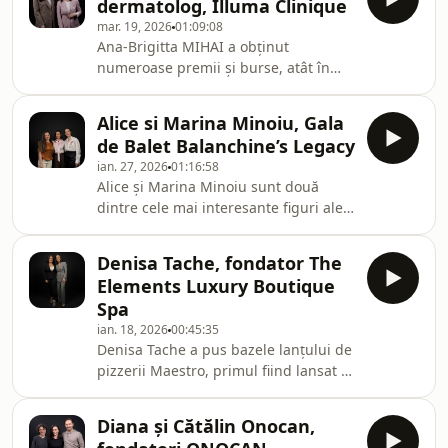
dermatolog, Illuma Clinique
Psihologilor din România. Lucreaza cu
mar. 19, 2026
01:09:08
anxietate, depresie, trauma si relatii,
Ana-Brigitta MIHAI a obținut
dintr-o perspectiva care combina
numeroase premii și burse, atât în
profunzimea intelegerii cu
țară cât și în străinătate, cum ar fi
instrumente concrete de schimbare.
“Lilly Scholarship” în Madrid, Spania
In plus, formatia ei in jurnalism o face
Alice si Marina Minoiu, Gala
sau “Lilly Healthcare Provider
sa comunice pe intelesul tuturo
de Balet Balanchine’s Legacy
Restrictive Grant” în Viena, Austria.
ian. 27, 2026
01:16:58
Dedică constant timp pentru a fi la
Alice și Marina Minoiu sunt două
curent cu toate noutățile din
dintre cele mai interesante figuri ale
dermatologia medicală și estetică,
noii generații de organizatori culturali
pentru a le putea oferi pacienților săi
din România. Amândouă au fost
cele mai bune rezultate posibile. Și-a
Denisa Tache, fondator The
balerine, amândouă și-au construit
perfecțion
Elements Luxury Boutique
carierele în afara țării, pe scene care
Spa
contează. Alice s-a format la Liceul de
ian. 18, 2026
00:45:35
Coregrafie Floria Capsali și a debutat
Denisa Tache a pus bazele lanțului de
pe scena Operei Naționale București
pizzerii Maestro, primul fiind lansat in
în 2010. Momentul definitoriu al
2011. În prezent, Maestro are 10
carierei sale a venit în 2021, cân
locații în România și una în Spania.
Diana și Cătălin Onocan,
Experința in antreprenoriat i-a dat