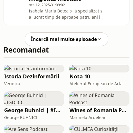
oct. 12, 2025
01:09:02
dezvoltând planuri personalizate de
Isabela Maria Botea s- a specializat si
nutriție pentru diverse afecțiuni
a lucrat timp de aproape patru ani la
metabolice și infertilitate, analizând
cel mai important si mai mare spital
teste de nutrigenetică și microbiom. A
privat din Italia, Istituto Clinico
avut
Humanitas, Milano, acumuland o
Încarcă mai multe episoade
semnificativa experienta profesionala.
Recomandat
In prezent, colaboreaza cu cele mai
prestigioase spitale si clinici din
Bucuresti, dedicandu-se senologiei
imagistice ( mamografii, ecografii si
punctii biopsie ecoghidate si ster
Istoria Dezinformării
Nota 10
Veridica
Atelierul European de Arta
George Buhnici | #IGDLCC
Wines of Romania Podcast
George BUHNICI
Marinela Ardelean