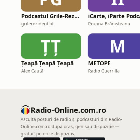
Podcastul Grile-Rezidentiat.ro
grilerezidentiat
Roxana Brănișteanu
ȚȚ
M
Țeapă Țeapă Țeapă
METOPE
Alex Caută
Radio Guerrilla
Radio-Online.com.ro
Ascultă posturi de radio și podcasturi din Radio-
Online.com.ro după oraș, gen sau dispoziție —
gratuit pe orice dispozitiv.