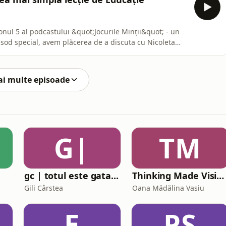
zonul 5 al podcastului &quot;Jocurile Minții&quot; - un
pre &quot;cea mai simplă lecție de educație
 mici, dar esențiali, pe care oricine îi poate lua pentru
ai multe episoade
G|
TM
gc | totul este gata...
Thinking Made Visible
Gili Cârstea
Oana Mădălina Vasiu
E
PS