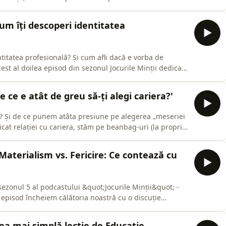
judecăm pentru asta.Alături de Vlad Guluță, discutăm:-
și să ai mai multe roluri;- cum recunoști dacă e o nevoie
'Cum îți descoperi identitatea
itatea profesională? Și cum afli dacă e vorba de
st al doilea episod din sezonul Jocurile Minții dedicat
struiește identitatea profesională și despre pașii reali
ivește.Alături de Psiholog Vlad Guluță, autorul
De ce e atât de greu să-ți alegi cariera?'
 Și de ce punem atâta presiune pe alegerea „meseriei
at relației cu cariera, stăm pe beanbag-uri (la propriu
ceră despre munca pe care o facem și cum ne
 psiholog organizațional și autorul jurnalului Carieră cu
 'Materialism vs. Fericire: Ce contează cu
 sezonul 5 al podcastului &quot;Jocurile Minții&quot; -
 de educație financiară, despre materialism și impactul
mplexă dintre &quot;a avea&quot; și &quot;a fi
'Cea mai simplă lecție de Educație