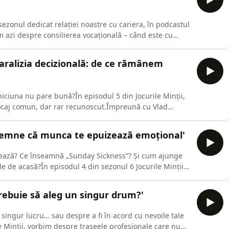
sezonul dedicat relației noastre cu cariera, în podcastul
im azi despre consilierea vocațională – când este cu
 profesional și cum putem face diferența între „e prea
îți dai seama că nu mai poți continua așa?✅ Când e
 'Paralizia decizională: de ce rămânem
niciuna nu pare bună?În episodul 5 din Jocurile Minții,
locaj comun, dar rar recunoscut.Împreună cu Vlad
 loc paralizia decizională;de ce overthinkingul și frica
cum se transformă emoțiile (anxietatea, frustrarea,
- 'Semne că munca te epuizează emoțional'
izează? Ce înseamnă „Sunday Sickness”? Și cum ajunge
ile de acasă?În episodul 4 din sezonul 6 Jocurile Minții,
iziilor profesionale.Alături de Vlad Guluță, explorăm:-
 că nu mai ești în locul potrivit;- ce este somatizar
 'Trebuie să aleg un singur drum?'
singur lucru… sau despre a fi în acord cu nevoile tale
le Minții, vorbim despre traseele profesionale care nu