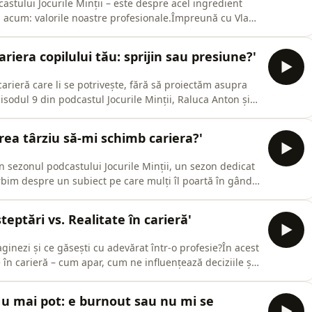
astului Jocurile Minții – este despre acel ingredient
ă acum: valorile noastre profesionale.Împreună cu Vlad
iei cu cariera, cu o discuție profundă despre ce ne
le. Ce înseamnă să lucrezi în acord cu valorile tale?
Cariera copilului tău: sprijin sau presiune?'
arieră care li se potrivește, fără să proiectăm asupra
pisodul 9 din podcastul Jocurile Minții, Raluca Anton și
n procesul de orientare vocațională și despre echilibrul
re:– cum să fii alături de copilul tău fără să îl
'Prea târziu să-mi schimb cariera?'
in sezonul podcastului Jocurile Minții, un sezon dedicat
orbim despre un subiect pe care mulți îl poartă în gând,
onalizarea la vârsta adultă.Raluca Anton și Vlad Guluță
il) să facem o schimbare profesională la 30, 40 sau 5
șteptări vs. Realitate în carieră'
aginezi și ce găsești cu adevărat într-o profesie?În acest
în carieră – cum apar, cum ne influențează deciziile și,
ții.📌 De la visuri idealizate despre „jobul perfect”, la
e,📌 De la reconversii profesionale la 35+ ani,
 'Nu mai pot: e burnout sau nu mi se