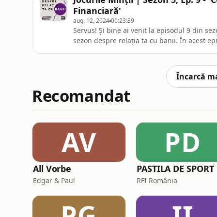
fericit&quo
Financiară'
aug. 12, 2024
00:23:39
Servus! Și bine ai venit la episodul 9 din se
sezon despre relația ta cu banii. În acest episod special, avem plăcerea de a discuta cu Nicoleta
Deliu, profesor de educație financiară, des
financiară.&quot; Vom explora împreună pașii
a-și îmbună
Încarcă m
Recomandat
AV
PD
All Vorbe
PASTILA DE SPORT
Edgar & Paul
RFI România
PG
II