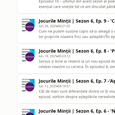
Episodul 10 – ultimul din acest sezon al podc
esențial care unește tot ce am discutat pân
Guluță, concluzionăm un sezon dedicat relaț
ghidează cu adevărat în alegerile profesiona
Jocurile Minții | Sezon 6, Ep. 9 - '
Cum îți in
iun. 26, 2025
00:21:35
Cum ne putem susține copiii să-și aleagă o c
lor propriile noastre frici sau așteptări?În e
Vlad Guluță discută despre rolul părinților î
fragil dintre ghidaj și presiune.Discutăm desp
Jocurile Minții | Sezon 6, Ep. 8 - 
iun. 19, 2025
00:23:12
Servus și bine ai revenit la un nou episod d
relației noastre cu cariera. În episodul 8, v
dar puțini îl rostesc cu voce tare: reprofesi
explorează de ce e mai greu (dar nu imposib
Jocurile Minții | Sezon 6, Ep. 7 -'A
iun. 12, 2025
00:19:51
Cât de mari sunt diferențele dintre ce îți im
episod, vorbim despre așteptările nerealiste 
mai ales, cât de dureros poate fi șocul realită
dezamăgirea cruntă din primul an de facultat
Jocurile Minții | Sezon 6, Ep. 6 -