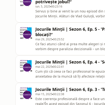
potrivește jobul?'
iun. 5, 2025
00:23:16
Servus și bine ai venit la un nou episod din 
Jocurile Minții. Alături de Vlad Guluță, vorb
adevărat necesară, ce ne spune disconfortul
mult” și „nu mi se potrivește deloc”.✅ Cum 
Jocurile Minții | Sezon 6, Ep. 5 -
timpul
blocați?'
mai 29, 2025
00:25:52
Ce faci atunci când ai prea multe alegeri și 
vorbim despre paralizia decizională – un b
Guluță, discutăm:cum apare și cum te ține pe
de a greși ne fac să ne îndoim de orice pas;
Jocurile Minții | Sezon 6, Ep. 4 
lipsa de cl
mai 22, 2025
00:22:41
Cum știi că ceea ce faci profesional te epu
anxietatea de la muncă să îți afecteze relați
vorbim despre impactul emoțional real al dec
indicatorii psihologici și fizici care îți arată
Jocurile Minții | Sezon 6, Ep. 3 -
mai 15, 2025
00:22:38
Este coerența profesională despre a face un 
reale?În acest episod din Sezonul 6 - Jocuri