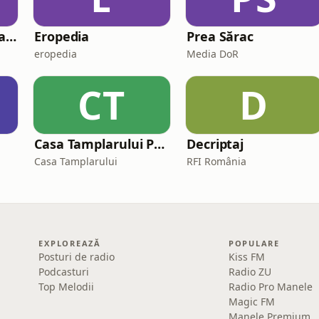
iCarte, iParte Podcast
Eropedia
Prea Sărac
eropedia
Media DoR
CT
D
Casa Tamplarului Podcast
Decriptaj
Casa Tamplarului
RFI România
EXPLOREAZĂ
POPULARE
Posturi de radio
Kiss FM
Podcasturi
Radio ZU
Top Melodii
Radio Pro Manele
Magic FM
Manele Premium