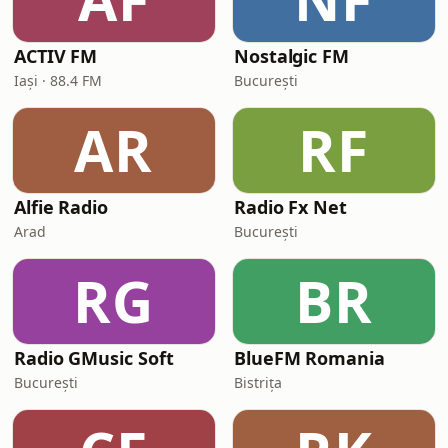
ACTIV FM
Nostalgic FM
Iași · 88.4 FM
București
AR
RF
Alfie Radio
Radio Fx Net
Arad
București
RG
BR
Radio GMusic Soft
BlueFM Romania
București
Bistrița