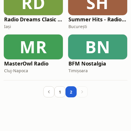
RD
SH
Radio Dreams Clasic 90's Hits
Summer Hits - Radio Clasic
Iași
București
MR
BN
MasterOwl Radio
BFM Nostalgia
Cluj-Napoca
Timișoara
1
2