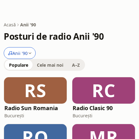
Acasă
Anii '90
Posturi de radio Anii '90
Anii '90
Populare
Cele mai noi
A–Z
RS
RC
Radio Sun Romania
Radio Clasic 90
București
București
RO
MR