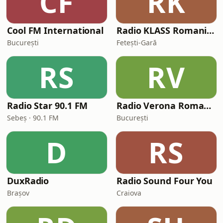
CF
RK
Cool FM International
Radio KLASS Romania. The voice of your heart
București
Fetești-Gară
RS
RV
Radio Star 90.1 FM
Radio Verona Romania
Sebeș · 90.1 FM
București
D
RS
DuxRadio
Radio Sound Four You
Brașov
Craiova