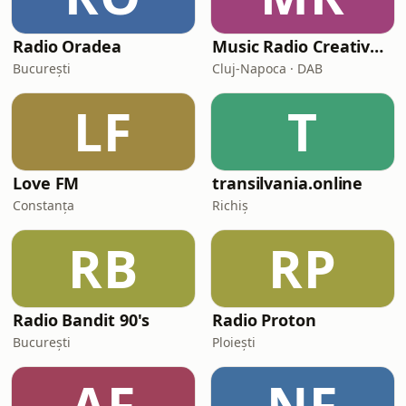
Radio Oradea
Music Radio Creative Romania
București
Cluj-Napoca · DAB
LF
T
Love FM
transilvania.online
Constanța
Richiș
RB
RP
Radio Bandit 90's
Radio Proton
București
Ploiești
AF
NF