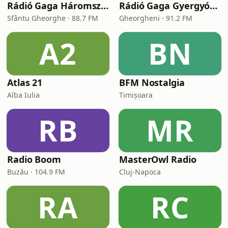
Rádió Gaga Háromszék
Rádió Gaga Gyergyószék
Sfântu Gheorghe · 88.7 FM
Gheorgheni · 91.2 FM
A2
BN
Atlas 21
BFM Nostalgia
Alba Iulia
Timișoara
RB
MR
Radio Boom
MasterOwl Radio
Buzău · 104.9 FM
Cluj-Napoca
RA
RC