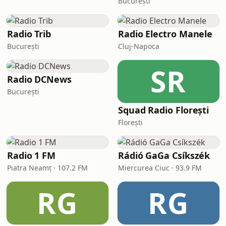
București
Radio Trib
Radio Electro Manele
București
Cluj-Napoca
SR
Radio DCNews
București
Squad Radio Florești
Florești
Radio 1 FM
Rádió GaGa Csíkszék
Piatra Neamț · 107.2 FM
Miercurea Ciuc · 93.9 FM
RG
RG