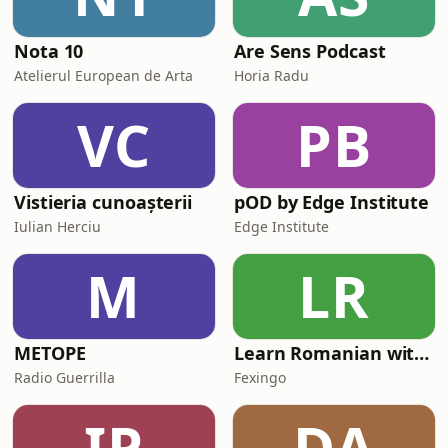
Nota 10
Are Sens Podcast
Atelierul European de Arta
Horia Radu
VC
PB
Vistieria cunoașterii
pOD by Edge Institute
Iulian Herciu
Edge Institute
M
LR
METOPE
Learn Romanian with Fexingo
Radio Guerrilla
Fexingo
IP
DA