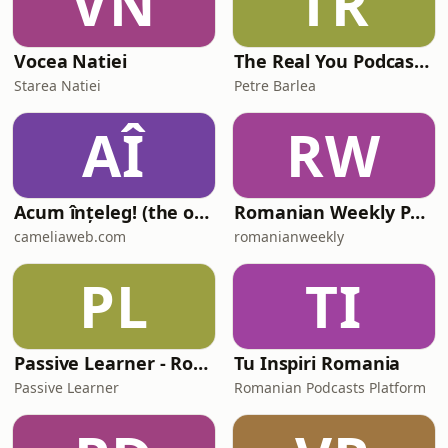
VN
TR
Vocea Natiei
The Real You Podcast cu Petre Barlea
Starea Natiei
Petre Barlea
AÎ
RW
Acum înțeleg! (the old "Learn Romanian Podcast")
Romanian Weekly Podcast
cameliaweb.com
romanianweekly
PL
TI
Passive Learner - Romanian Stories
Tu Inspiri Romania
Passive Learner
Romanian Podcasts Platform