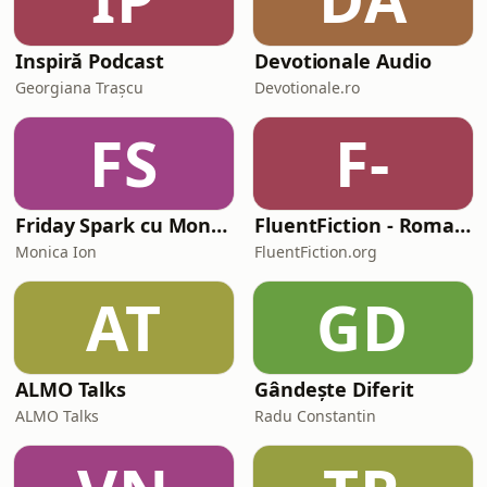
Inspiră Podcast
Devotionale Audio
Georgiana Trașcu
Devotionale.ro
FS
F-
Friday Spark cu Monica Ion
FluentFiction - Romanian
Monica Ion
FluentFiction.org
AT
GD
ALMO Talks
Gândește Diferit
ALMO Talks
Radu Constantin