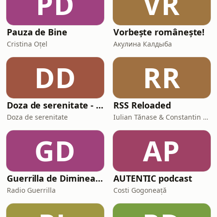
PD
VR
Pauza de Bine
Vorbește românește!
Cristina Oțel
Акулина Калдыба
DD
RR
Doza de serenitate - Meditații Ghidate pentru Liniște
RSS Reloaded
Doza de serenitate
Iulian Tănase & Constantin Bojog & Remus Boldea
GD
AP
Guerrilla de Dimineață
AUTENTIC podcast
Radio Guerrilla
Costi Gogoneață