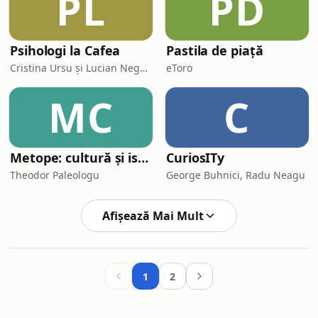
PL
PD
Psihologi la Cafea
Pastila de piață
Cristina Ursu și Lucian Negoiță
eToro
MC
C
Metope: cultură și istorie
CuriosITy
Theodor Paleologu
George Buhnici, Radu Neagu
Afișează Mai Mult
1
2