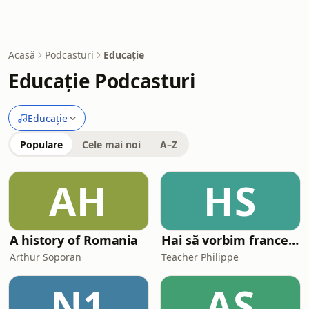
Acasă
Podcasturi
Educație
Educație Podcasturi
Educație
Populare
Cele mai noi
A–Z
AH
HS
A history of Romania
Hai să vorbim franceză împreună (Parlons français ensemble)
Arthur Soporan
Teacher Philippe
N1
AS